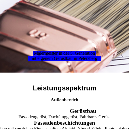
Malermeister in der 5. Generation
mit eigenem Gerüstbau in Petersberg
Leistungsspektrum
Außenbereich
stbau
Fassadengerüst, Dachfanggerüst, Fahrbares Gerüst
Fassadenbeschichtungen
ben mit speziellen Eigenschaften: Algicid, Abperl-Effekt, Photokatalyse