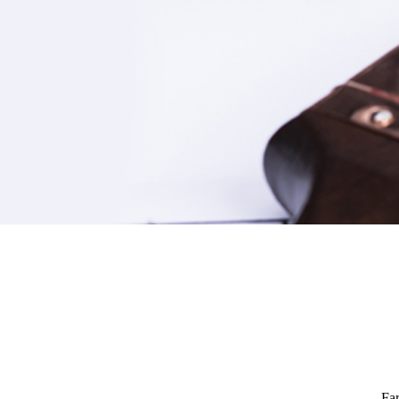
Gerü
Far