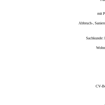
mit P
Abbruch-, Sanier
Sachkunde: 
Wohnk
CV-Be