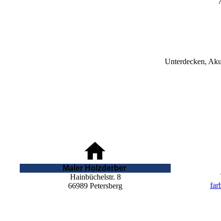
Unterdecken, Aku
Maler Holzderber
Hainbüchelstr. 8
far
66989 Petersberg