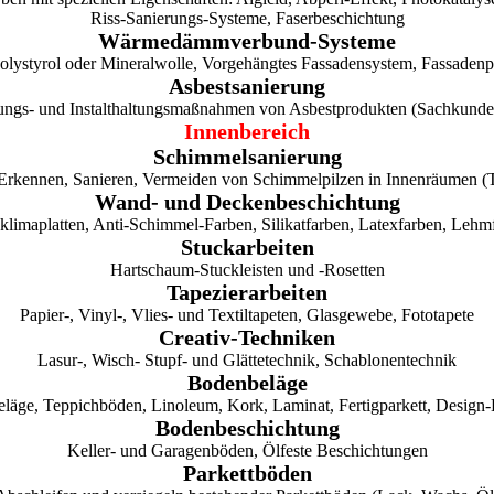
Riss-Sanierungs-Systeme, Faserbeschichtung
Wärmedämmverbund-Systeme
olystyrol oder Mineralwolle, Vorgehängtes Fassadensystem, Fassadenp
Asbestsanierung
ungs- und Instalthaltungsmaßnahmen von Asbestprodukten (Sachkun
Innenbereich
Schimmelsanierung
Erkennen, Sanieren, Vermeiden von Schimmelpilzen in Innenräumen (
Wand- und Deckenbeschichtung
limaplatten, Anti-Schimmel-Farben, Silikatfarben, Latexfarben, Lehm
Stuckarbeiten
Hartschaum-Stuckleisten und -Rosetten
Tapezierarbeiten
Papier-, Vinyl-, Vlies- und Textiltapeten, Glasgewebe, Fototapete
Creativ-Techniken
Lasur-, Wisch- Stupf- und Glättetechnik, Schablonentechnik
Bodenbeläge
läge, Teppichböden, Linoleum, Kork, Laminat, Fertigparkett, Design-
Bodenbeschichtung
Keller- und Garagenböden, Ölfeste Beschichtungen
Parkettböden