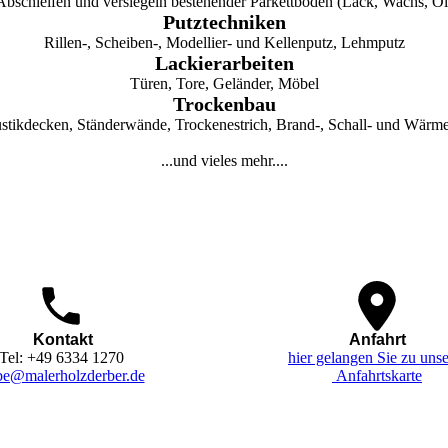
Abschleifen und versiegeln bestehender Parkettböden (Lack, Wachs, Öl
Putztechniken
Rillen-, Scheiben-, Modellier- und Kellenputz, Lehmputz
Lackierarbeiten
Türen, Tore, Geländer, Möbel
Trockenbau
stikdecken, Ständerwände, Trockenestrich, Brand-, Schall- und Wärme
...und vieles mehr....
Kontakt
Anfahrt
Tel: +49 6334 1270
hier gelangen Sie zu unse
be@malerholzderber.de
Anfahrtskarte