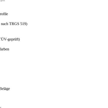
rofile
de nach TRGS 519)
TÜV-geprüft)
farben
Beläge