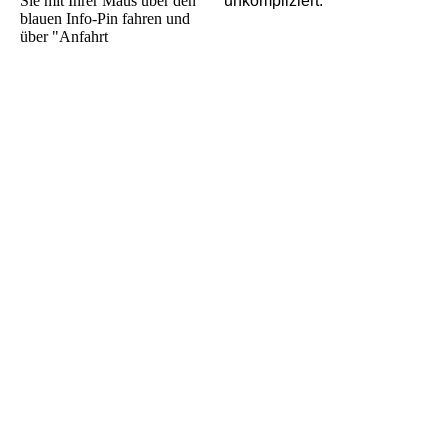
Sie mit Ihrer Maus über den
unkompliziert.
blauen Info-Pin fahren und
über "Anfahrt