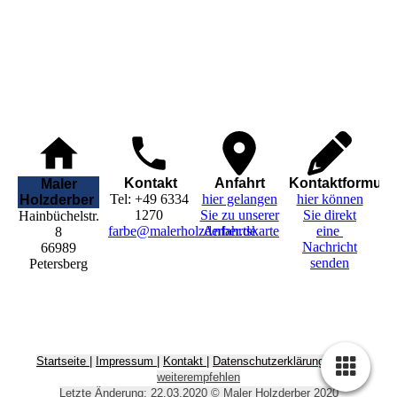
Kontakt
Anfahrt
Kontaktformula
Maler
Tel: +49 6334
hier gelangen
hier können
Holzderber
1270
Sie zu unserer
Sie direkt
Hainbüchelstr.
farbe@malerholzderber.de
Anfahrtskarte
eine
8
Nachricht
66989
senden
Petersberg
Startseite
|
Impressum
|
Kontakt
|
Datenschutzerklärung
|
Seite
weiterempfehlen
Letzte Änderung: 22.03.2020 © Maler Holzderber 2020