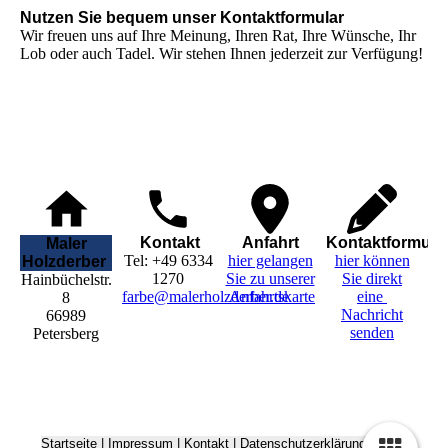
Nutzen Sie bequem unser Kontaktformular
Wir freuen uns auf Ihre Meinung, Ihren Rat, Ihre Wünsche, Ihr
Lob oder auch Tadel. Wir stehen Ihnen jederzeit zur Verfügung!
Kontakt
Anfahrt
Kontaktformula
Maler
Tel: +49 6334
hier gelangen
hier können
Holzderber
1270
Sie zu unserer
Sie direkt
Hainbüchelstr.
farbe@malerholzderber.de
Anfahrtskarte
eine
8
Nachricht
66989
senden
Petersberg
Startseite
|
Impressum
|
Kontakt
|
Datenschutzerklärung
|
Seite